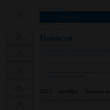
Ваш регион:
Хабаровский край
ЛИЧНЫЙ КАБИНЕТ
ГЛАВНАЯ
ПРЕСС-ЦЕНТР
НОВОСТИ
Новости
О КОМПАНИИ
2015
2016
2017
2018
2019
2020
2021
202
ФИЗЛИЦАМ
ВЕСЬ ГОД
ЯНВАРЬ
ФЕВРАЛЬ
МАРТ
АПРЕЛЬ
МАЙ
ИЮНЬ
И
ВСЕ КАТЕГОРИИ
БЕЗ НАЗВАНИЯ
БЕЗОПАСНОСТЬ
БОРЬБА С 
ЮРЛИЦАМ
РУКОВОДСТВО
СЕРВИС
ЭКОЛОГИЯ
2015 - ноябрь - Экологи
ПРЕСС-ЦЕНТР
Для указанного периода не было найдено статей в новост
ЗАКУПКИ