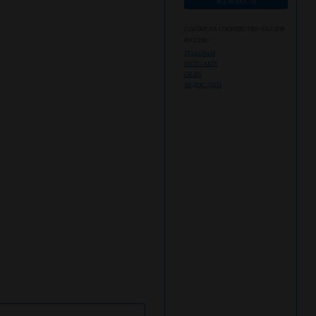
ВСЕ НОВОСТИ
ССЫЛКИ НА СООБЩЕСТВО «ГАЗ ДЛЯ
РОССИИ»
TELEGRAM
ВКОНТАКТЕ
OK.RU
ЯНДЕКС.ДЗЕН