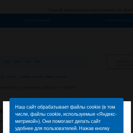
Единый федеральный номер (звонок для абоне
ПЕРЕДАТЬ ПОКАЗАНИЯ
ОПЛАТИТЬ УСЛУГИ КА
2
2023
2024
2025
2026
ЮЛЬ
АВГУСТ
СЕНТЯБРЬ
ОКТЯБРЬ
НОЯБРЬ
ДЕКАБРЬ
ЗАДОЛЖЕННОСТЬЮ
ГАЗИФИКАЦИЯ
ДЕЯТЕЛЬНОСТЬ
ПЛАТЕЖИ
Наш сайт обрабатывает файлы cookie (в том
я
числе, файлы cookie, используемые «Яндекс-
Выбор региона
метрикой»). Они помогают делать сайт
ей.
удобнее для пользователей. Нажав кнопку
Выберите Ваш регион из списка: